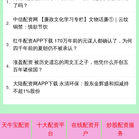
1、
了吗？
中信配资网 【廉政文化学习专栏】文物话廉①｜云纹
2、
铜禁：慎欲节饮
红牛配资APP下载 170万年前的元谋人都确认了，为何
3、
四千年前的夏朝仍不被承认？
涨盈配资 被历史遗忘的周文王之子，他凭什么开创五
4、
百年诸侯国？
大陆配资网APP下载 永清环保：股东金辉盛和拟减持
5、
不超1%股份
天牛宝配资
十大配资平
在线配资开
炒股配资服
台
户
务