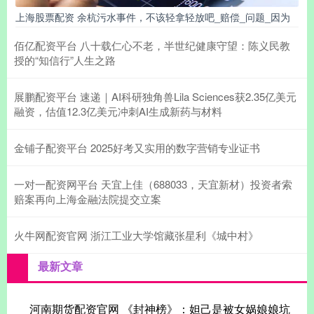
上海股票配资 余杭污水事件，不该轻拿轻放吧_赔偿_问题_因为
佰亿配资平台 八十载仁心不老，半世纪健康守望：陈义民教
授的“知信行”人生之路
展鹏配资平台 速递｜AI科研独角兽Lila Sciences获2.35亿美元
融资，估值12.3亿美元冲刺AI生成新药与材料
金铺子配资平台 2025好考又实用的数字营销专业证书
一对一配资网平台 天宜上佳（688033，天宜新材）投资者索
赔案再向上海金融法院提交立案
火牛网配资官网 浙江工业大学馆藏张星利《城中村》
最新文章
河南期货配资官网 《封神榜》：妲己是被女娲娘娘坑