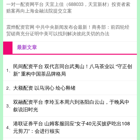
一对一配资网平台 天宜上佳（688033，天宜新材）投资者索
赔案再向上海金融法院提交立案
震烨配资官网 中共中央新闻发布会最新！商务部：前四轮经
贸磋商充分证明中美可以找到解决彼此关切的办法
最新文章
民间配资平台 双代言同台武夷山！八马茶业以 “守正创
1、
新” 重构中国茶品牌格局
大额配资 以马润心 绘心释绪
2、
双融配资平台 李玲玉本周六到洛阳白云山，于晚风中
3、
叙说旧时光
港联证券平台 山姆客服回应“女子40元买披萨吃出108
4、
元剪刀”：会进行核实