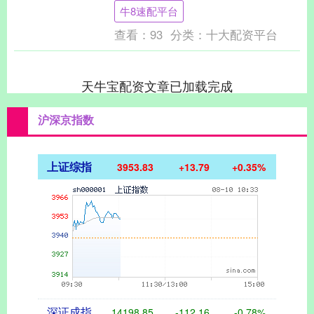
这位昔日威风凛凛的总警长此刻制服上还
牛8速配平台
沾着未干....
查看：
93
分类：
十大配资平台
天牛宝配资文章已加载完成
沪深京指数
上证综指
3953.83
+13.79
+0.35%
深证成指
14198.85
-112.16
-0.78%