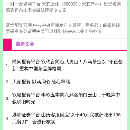
一对一配资网平台 天宜上佳（688033，天宜新材）投资者索
赔案再向上海金融法院提交立案
震烨配资官网 中共中央新闻发布会最新！商务部：前四轮经
贸磋商充分证明中美可以找到解决彼此关切的办法
最新文章
民间配资平台 双代言同台武夷山！八马茶业以 “守正创
1、
新” 重构中国茶品牌格局
大额配资 以马润心 绘心释绪
2、
双融配资平台 李玲玉本周六到洛阳白云山，于晚风中
3、
叙说旧时光
港联证券平台 山姆客服回应“女子40元买披萨吃出108
4、
元剪刀”：会进行核实