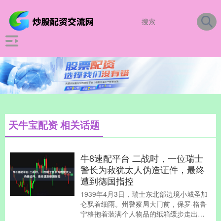
天牛宝配资 相关话题
牛8速配平台 二战时，一位瑞士
警长为救犹太人伪造证件，最终
遭到德国指控
1939年4月3日，瑞士东北部边境小城圣加
仑飘着细雨。州警察局大门前，保罗·格鲁
宁格抱着装满个人物品的纸箱缓步走出，