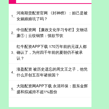
河南期货配资官网 《封神榜》：妲己是被
1、
女娲娘娘坑了吗？
中信配资网 【廉政文化学习专栏】文物话
2、
廉①｜云纹铜禁：慎欲节饮
红牛配资APP下载 170万年前的元谋人都
确认了，为何四千年前的夏朝仍不被承
3、
认？
涨盈配资 被历史遗忘的周文王之子，他凭
4、
什么开创五百年诸侯国？
大陆配资网APP下载 永清环保：股东金辉
5、
盛和拟减持不超1%股份