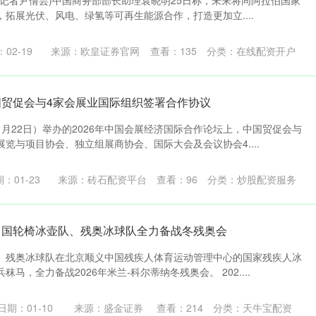
 (记者尹倩芸)中国商务部部长助理袁晓明25日称，未来将同阿拉伯国家
拓展光伏、风电、绿氢等可再生能源合作，打造更加立....
02-19
来源：欧皇证券官网
查看：
135
分类：
在线配资开户
国贸促会与4家会展业国际组织签署合作协议
月22日）举办的2026年中国会展经济国际合作论坛上，中国贸促会与
览与项目协会、独立组展商协会、国际大会及会议协会4....
：01-23
来源：砖石配资平台
查看：
96
分类：
炒股配资服务
中国轮椅冰壶队、残奥冰球队全力备战冬残奥会
、残奥冰球队在北京顺义中国残疾人体育运动管理中心的国家残疾人冰
马，全力备战2026年米兰-科尔蒂纳冬残奥会。 202....
日期：01-10
来源：盛金证券
查看：
214
分类：
天牛宝配资