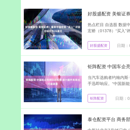
好股盛配资 美银证券
热点栏目 自选股 数据
宏桥（01378）“买入”
日期：0
好股盛配资
钜阵配资 中国车企
当汽车选购者约翰内斯·
手迅即响应。“中国新能
日期：02
钜阵配资
泰仓配资平台 商务