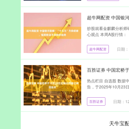
超牛网配资 中国银
炒股就看金麒麟分析师
心观点 本周A股行情：（1
日期：1
超牛网配资
百胜证券 中国宏桥于
热点栏目 自选股 数据中
告，于2025年10月23
日期：12
百胜证券
天牛宝