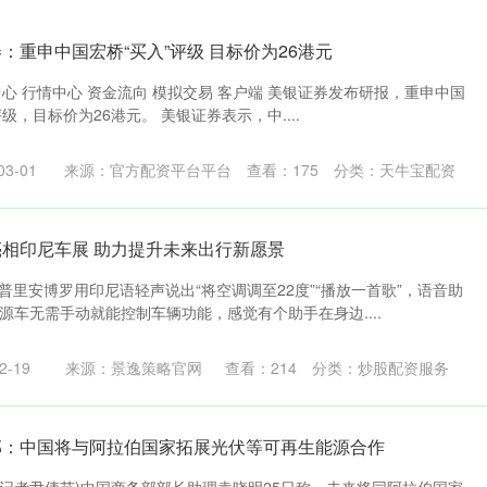
：重申中国宏桥“买入”评级 目标价为26港元
中心 行情中心 资金流向 模拟交易 客户端 美银证券发布研报，重申中国
评级，目标价为26港元。 美银证券表示，中....
3-01
来源：官方配资平台平台
查看：
175
分类：
天牛宝配资
亮相印尼车展 助力提升未来出行新愿景
普里安博罗用印尼语轻声说出“将空调调至22度”“播放一首歌”，语音助
源车无需手动就能控制车辆功能，感觉有个助手在身边....
-19
来源：景逸策略官网
查看：
214
分类：
炒股配资服务
部：中国将与阿拉伯国家拓展光伏等可再生能源合作