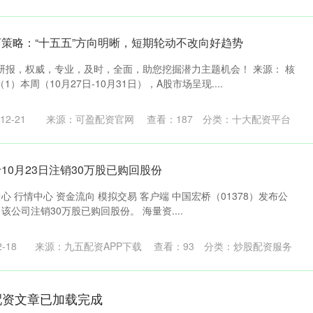
河策略：“十五五”方向明晰，短期轮动不改向好趋势
研报，权威，专业，及时，全面，助您挖掘潜力主题机会！ 来源： 核
）本周（10月27日-10月31日），A股市场呈现....
2-21
来源：可盈配资官网
查看：
187
分类：
十大配资平台
10月23日注销30万股已购回股份
心 行情中心 资金流向 模拟交易 客户端 中国宏桥（01378）发布公
日该公司注销30万股已购回股份。 海量资....
-18
来源：九五配资APP下载
查看：
93
分类：
炒股配资服务
配资文章已加载完成