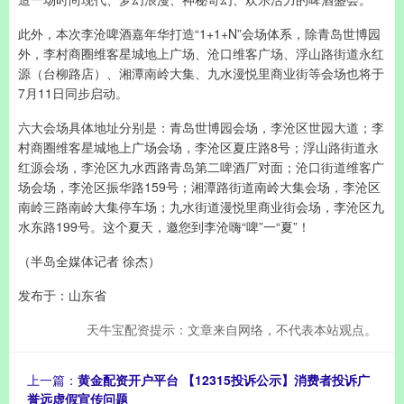
此外，本次李沧啤酒嘉年华打造“1+1+N”会场体系，除青岛世博园
外，李村商圈维客星城地上广场、沧口维客广场、浮山路街道永红
源（台柳路店）、湘潭南岭大集、九水漫悦里商业街等会场也将于
7月11日同步启动。
六大会场具体地址分别是：青岛世博园会场，李沧区世园大道；李
村商圈维客星城地上广场会场，李沧区夏庄路8号；浮山路街道永
红源会场，李沧区九水西路青岛第二啤酒厂对面；沧口街道维客广
场会场，李沧区振华路159号；湘潭路街道南岭大集会场，李沧区
南岭三路南岭大集停车场；九水街道漫悦里商业街会场，李沧区九
水东路199号。这个夏天，邀您到李沧嗨“啤”一“夏”！
（半岛全媒体记者 徐杰）
发布于：山东省
天牛宝配资提示：文章来自网络，不代表本站观点。
上一篇：
黄金配资开户平台 【12315投诉公示】消费者投诉广
誉远虚假宣传问题