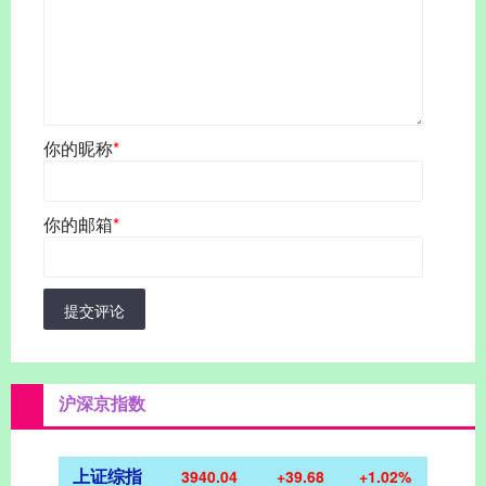
你的昵称
*
你的邮箱
*
提交评论
沪深京指数
上证综指
3940.04
+39.68
+1.02%