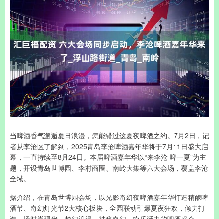
当啤酒香气邂逅夏日浪漫，怎能错过这夏夜啤酒之约。7月2日，记
者从李沧区了解到，2025青岛李沧啤酒嘉年华将于7月11日盛大启
幕，一直持续至8月24日。本届啤酒嘉年华以“来李沧 啤一夏”为主
题，开设青岛世博园、李村商圈、南岭大集等六大会场，覆盖李沧
全域。
据介绍，在青岛世博园会场，以光影奇幻夜啤酒嘉年华打造精酿啤
酒节、奇幻灯光节2大核心板块，全园联动引爆夏夜狂欢，倾力打
造一场时尚现代、梦幻浪漫、神秘奇幻、欢乐活力的啤酒盛会。